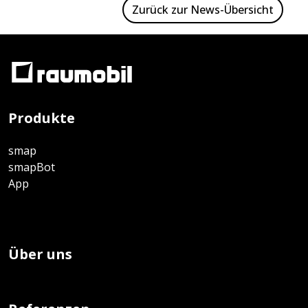
Zurück zur News-Übersicht
Produkte
smap
smapBot
App
Über uns