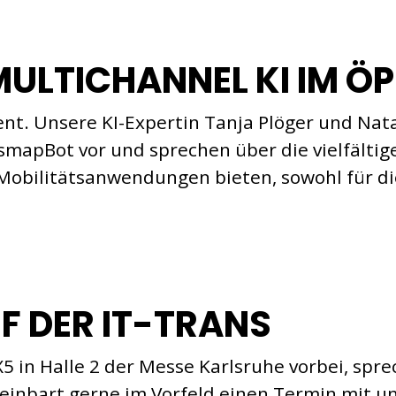
ULTICHANNEL KI IM Ö
nt. Unsere KI-Expertin Tanja Plöger und Nata
smapBot vor und sprechen über die vielfältig
n Mobilitätsanwendungen bieten, sowohl für d
F DER IT-TRANS
in Halle 2 der Messe Karlsruhe vorbei, spre
reinbart gerne im Vorfeld einen Termin mit 