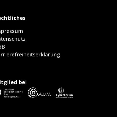
chtliches
mpressum
tenschutz
GB
rrierefreiheitserklärung
tglied bei