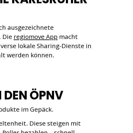
ch ausgezeichnete
. Die
regiomove App
macht
verse lokale Sharing-Dienste in
hlt werden können.
N DEN ÖPNV
rodukte im Gepäck.
ltenheit. Diese steigen mit
Roller bezahlen – schnell