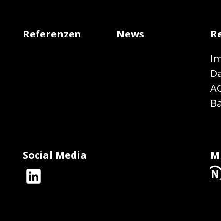
Referenzen
News
Re
I
Da
A
Ba
Social Media
Mi