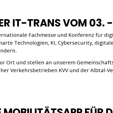
R IT-TRANS VOM 03. -
ernationale Fachmesse und Konferenz für digit
arte Technologien, KI, Cybersecurity, digita
ändern.
 vor Ort und stellen an unserem Gemeinschafts
her Verkehrsbetrieben KVV und der Albtal-V
E MOBILITÄTSAPP FÜR 